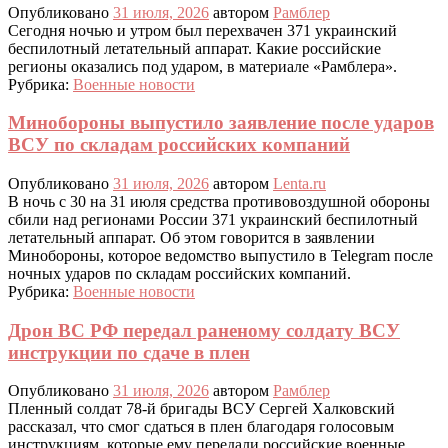
Опубликовано
31 июля, 2026
автором
Рамблер
Сегодня ночью и утром был перехвачен 371 украинский
беспилотный летательный аппарат. Какие российские
регионы оказались под ударом, в материале «Рамблера».
Рубрика:
Военные новости
Минобороны выпустило заявление после ударов
ВСУ по складам российских компаний
Опубликовано
31 июля, 2026
автором
Lenta.ru
В ночь с 30 на 31 июля средства противовоздушной обороны
сбили над регионами России 371 украинский беспилотный
летательный аппарат. Об этом говорится в заявлении
Минобороны, которое ведомство выпустило в Telegram после
ночных ударов по складам российских компаний.
Рубрика:
Военные новости
Дрон ВС РФ передал раненому солдату ВСУ
инструкции по сдаче в плен
Опубликовано
31 июля, 2026
автором
Рамблер
Пленный солдат 78-й бригады ВСУ Сергей Халковский
рассказал, что смог сдаться в плен благодаря голосовым
инструкциям, которые ему передали российские военные