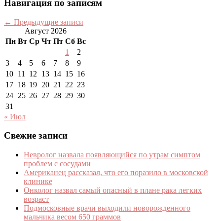
Навигация по записям
←
Предыдущие записи
Август 2026
Пн
Вт
Ср
Чт
Пт
Сб
Вс
1
2
3
4
5
6
7
8
9
10
11
12
13
14
15
16
17
18
19
20
21
22
23
24
25
26
27
28
29
30
31
« Июл
Свежие записи
Невролог назвала появляющийся по утрам симптом
проблем с сосудами
Американец рассказал, что его поразило в московской
клинике
Онколог назвал самый опасный в плане рака легких
возраст
Подмосковные врачи выходили новорожденного
мальчика весом 650 граммов