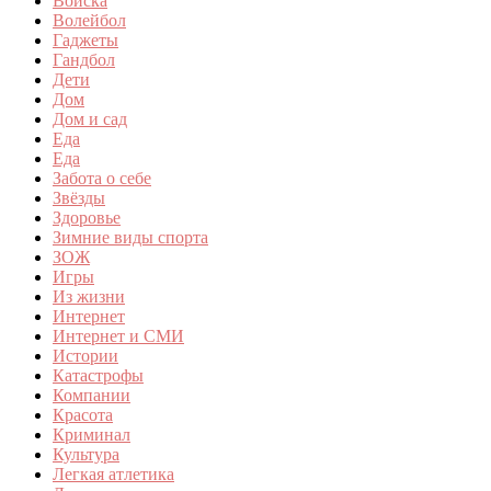
Войска
Волейбол
Гаджеты
Гандбол
Дети
Дом
Дом и сад
Еда
Еда
Забота о себе
Звёзды
Здоровье
Зимние виды спорта
ЗОЖ
Игры
Из жизни
Интернет
Интернет и СМИ
Истории
Катастрофы
Компании
Красота
Криминал
Культура
Легкая атлетика