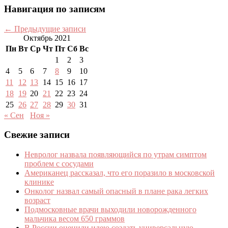
Навигация по записям
←
Предыдущие записи
Октябрь 2021
Пн
Вт
Ср
Чт
Пт
Сб
Вс
1
2
3
4
5
6
7
8
9
10
11
12
13
14
15
16
17
18
19
20
21
22
23
24
25
26
27
28
29
30
31
« Сен
Ноя »
Свежие записи
Невролог назвала появляющийся по утрам симптом
проблем с сосудами
Американец рассказал, что его поразило в московской
клинике
Онколог назвал самый опасный в плане рака легких
возраст
Подмосковные врачи выходили новорожденного
мальчика весом 650 граммов
В России оценили идею создать универсальную