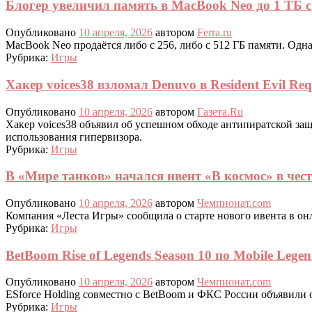
Блогер увеличил память в MacBook Neo до 1 ТБ с
Опубликовано
10 апреля, 2026
автором
Ferra.ru
MacBook Neo продаётся либо с 256, либо с 512 ГБ памяти. Одн
Рубрика:
Игры
Хакер voices38 взломал Denuvo в Resident Evil Re
Опубликовано
10 апреля, 2026
автором
Газета.Ru
Хакер voices38 объявил об успешном обходе антипиратской защ
использования гипервизора.
Рубрика:
Игры
В «Мире танков» начался ивент «В космос» в чес
Опубликовано
10 апреля, 2026
автором
Чемпионат.com
Компания «Леста Игры» сообщила о старте нового ивента в о
Рубрика:
Игры
BetBoom Rise of Legends Season 10 по Mobile Legen
Опубликовано
10 апреля, 2026
автором
Чемпионат.com
ESforce Holding совместно с BetBoom и ФКС России объявили о
Рубрика:
Игры