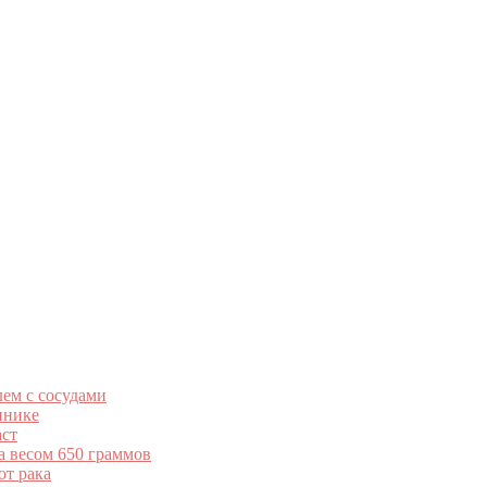
ем с сосудами
инике
аст
 весом 650 граммов
от рака