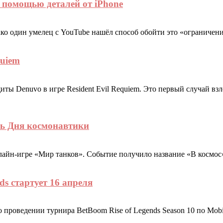
 помощью деталей от iPhone
ако один умелец с YouTube нашёл способ обойти это «ограничени
quiem
иты Denuvo в игре Resident Evil Requiem. Это первый случай вз
ть Дня космонавтики
нлайн-игре «Мир танков». Событие получило название «В космо
ds стартует 16 апреля
 проведении турнира BetBoom Rise of Legends Season 10 по Mobi