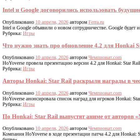
Intel и Google договорились использовать будущ
Опубликовано
10 апреля, 2026
автором
Ferra.ru
Intel и Google объявили о новом сотрудничестве. Google будет 
Рубрика:
Игры
Что нужно знать про обновление 4.2 для Honkai S
Опубликовано
10 апреля, 2026
автором
Чемпионат.com
HoYoverse провела презентацию версии 4.2 для Honkai: Star Ra
Рубрика:
Игры
Авторы Honkai: Star Rail раскрыли награды в че
Опубликовано
10 апреля, 2026
автором
Чемпионат.com
HoYoverse анонсировала список наград для игроков Honkai: Sta
Рубрика:
Игры
По Honkai: Star Rail выпустят аниме от авторов
Опубликовано
10 апреля, 2026
автором
Чемпионат.com
Компания HoYoverse в ходе презентации патча 4.2 для Honkai:
битве».