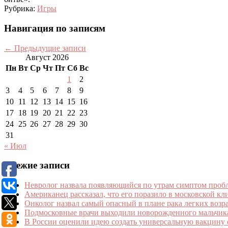
Рубрика:
Игры
Навигация по записям
←
Предыдущие записи
Август 2026
Пн
Вт
Ср
Чт
Пт
Сб
Вс
1
2
3
4
5
6
7
8
9
10
11
12
13
14
15
16
17
18
19
20
21
22
23
24
25
26
27
28
29
30
31
« Июл
Свежие записи
Невролог назвала появляющийся по утрам симптом пробл
Американец рассказал, что его поразило в московской кл
Онколог назвал самый опасный в плане рака легких возр
Подмосковные врачи выходили новорожденного мальчика
В России оценили идею создать универсальную вакцину 