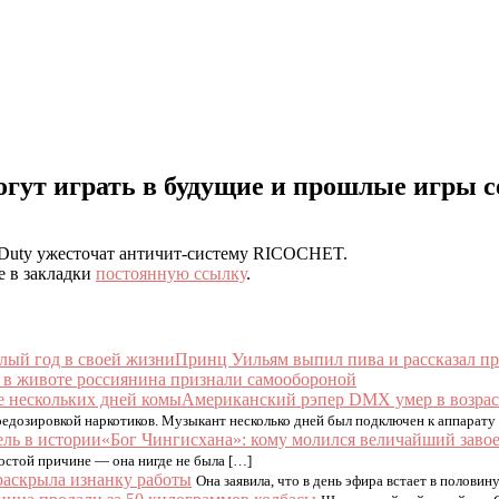
могут играть в будущие и прошлые игры 
f Duty ужесточат античит-систему RICOCHET.
е в закладки
постоянную ссылку
.
Принц Уильям выпил пива и рассказал пр
в животе россиянина признали самообороной
Американский рэпер DMX умер в возраст
редозировкой наркотиков. Музыкант несколько дней был подключен к аппарату
«Бог Чингисхана»: кому молился величайший завое
ростой причине — она нигде не была […]
аскрыла изнанку работы
Она заявила, что в день эфира встает в половину