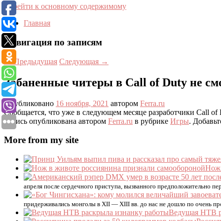
Перейти к основному содержимому
Главная
Навигация по записям
←
Предыдущая
Следующая
→
Забаненные читеры в Call of Duty не с
Опубликовано
16 ноября, 2021
автором
Ferra.ru
Сообщается, что уже в следующем месяце разработчики Call o
Запись опубликована автором
Ferra.ru
в рубрике
Игры
. Добавьт
More from my site
Нож 
апреля после сердечного приступа, вызванного предположительно пе
придерживались монголы в XII — XIII вв. до нас не дошло по очень п
Ведущая НТВ р