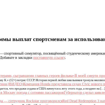
уммы выплат спортсменам за использова
ll — спортивный симулятор, посвящённый студенческому америка
 Добавьте в закладки
постоянную ссылку
.
«В моей смерти про
у К.» (12+) потряс СССР. История первой любви школьников тронула миллион
Компания Honda представила седан Civic нового
тся, что продажи седана в США начнутся к лету этого года, а позднее на […
Губернатор сделал заявле
Red Dead Redemption 3 нах