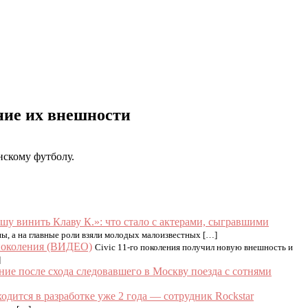
ние их внешности
нскому футболу.
шу винить Клаву К.»: что стало с актерами, сыгравшими
ы, а на главные роли взяли молодых малоизвестных […]
 поколения (ВИДЕО)
Civic 11-го поколения получил новую внешность и
]
ние после схода следовавшего в Москву поезда с сотнями
одится в разработке уже 2 года — сотрудник Rockstar