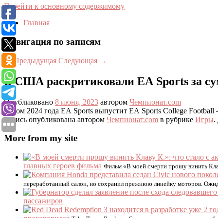
Перейти к основному содержимому
Главная
Навигация по записям
←
Предыдущая
Следующая
→
В США раскритиковали EA Sports за с
Опубликовано
8 июня, 2023
автором
Чемпионат.com
Летом 2024 года EA Sports выпустит EA Sports College Footba
Запись опубликована автором
Чемпионат.com
в рубрике
Игры
.
More from my site
главных героев фильма
Фильм «В моей смерти прошу винить Клав
переработанный салон, но сохранил прежнюю линейку моторов. Ожидае
пассажиров