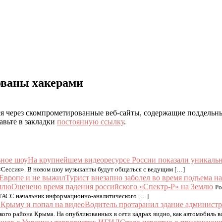
ованы хакерами
я через скомпрометированные веб-сайты, содержащие поддельные
авьте в закладки
постоянную ссылку
.
На крупнейшем видеоресурсе России показали уникаль
«Сессия». В новом шоу музыканты будут общаться с ведущим […]
Турист внезапно заболел во время подъема н
Оценено время падения российского «Спектр-Р» на Землю
Ро
 ТАСС начальник информационно-аналитического […]
Водитель протаранил здание администр
го района Крыма. На опубликованных в сети кадрах видно, как автомобиль вс