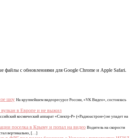
 файлы с обновлениями для Google Chrome и Apple Safari.
ное шоу
На крупнейшем видеоресурсе России, «VK Видео», состоялась
а вулкан в Европе и не выжил
ссийский космический аппарат «Спектр-Р» («Радиоастрон») не упадет на
ации поселка в Крыму и попал на видео
Водитель на скорости
тал вертикально, […]