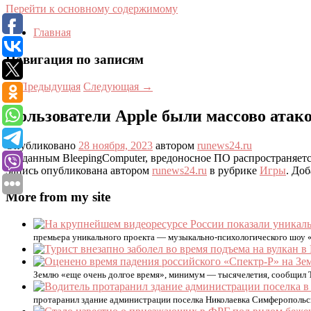
Перейти к основному содержимому
Главная
Навигация по записям
←
Предыдущая
Следующая
→
Пользователи Apple были массово атак
Опубликовано
28 ноября, 2023
автором
runews24.ru
По данным BleepingComputer, вредоносное ПО распространяетс
Запись опубликована автором
runews24.ru
в рубрике
Игры
. Доб
More from my site
премьера уникального проекта — музыкально-психологического шоу 
Землю «еще очень долгое время», минимум — тысячелетия, сообщил
протаранил здание администрации поселка Николаевка Симферопольско