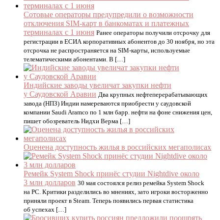
Сотовые операторы предупредили о возможности
отключения SIM-карт в банкоматах и платежных
терминалах с 1 июня
Ранее операторы получили отсрочку для
регистрации в ЕСИА корпоративных абонентов до 30 ноября, но эта
отсрочка не распространяется на SIM-карты, используемые
телематическими абонентами. В […]
Индийские заводы увеличат закупки нефти
у Саудовской Аравии
Два крупных нефтеперерабатывающих
завода (НПЗ) Индии намереваются приобрести у саудовской
компании Saudi Aramco по 1 млн барр. нефти на фоне снижения цен,
пишет обозреватель Нидхи Верма […]
Оценена доступность жилья в российских мегаполисах
Ремейк System Shock принёс студии Nightdive около
3 млн долларов
30 мая состоялся релиз ремейка System Shock
на PC. Критики разделились во мнениях, зато игроки восторженно
приняли проект в Steam. Теперь появились первая статистика
об успехах […]