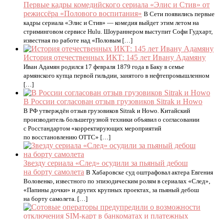
Первые кадры комедийского сериала «Элис и Стив» от
режиссёра «Полового воспитания»
В Сети появились первые
кадры сериала «Элис и Стив» — комедия выйдет этим летом на
стриминговом сервисе Hulu. Шоураннером выступит Софи Гудхарт,
известная по работе над «Половым […]
История отечественных ИКТ: 145 лет Ивану Адамяну
Иван Адамян родился 17 февраля 1879 года в Баку в семье
армянского купца первой гильдии, занятого в нефтепромышленном
[…]
В России согласован отзыв грузовиков Sitrak и Howo
В РФ утверждён отзыв грузовиков Sitrak и Howo. Китайский
производитель большегрузной техники объявил о согласовании
с Росстандартом «корректирующих мероприятий
по восстановлению ОТТС» […]
Звезду сериала «След» осудили за пьяный дебош
на борту самолета
В Хабаровске суд оштрафовал актера Евгения
Воловенко, известного по эпизодическим ролям в сериалах «След»,
«Папины дочки» и других крупных проектах, за пьяный дебош
на борту самолета. […]