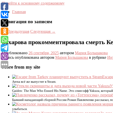
Перейти к основному содержимому
Главная
Навигация по записям
←
Предыдущая
Следующая
→
Захарова прокомментировала смерть К
Опубликовано
26 сентября, 2025
автором
Мария Большакова
Запись опубликована автором
Мария Большакова
в рубрике
Ин
More from my site
Escap
Arena всё же выпустят в Steam.
У
Gaiden: The Man Who Erased His Name. Это спин-офф Yakuza, который
Бывший нападающий сборной России Роман Павлюченко рассказал, по
улыбаться.