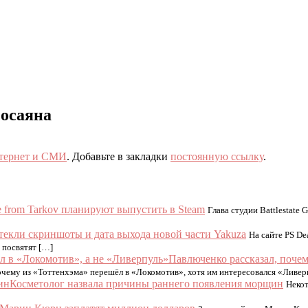
еосаяна
тернет и СМИ
. Добавьте в закладки
постоянную ссылку
.
e from Tarkov планируют выпустить в Steam
Глава студии Battlestate 
текли скриншоты и дата выхода новой части Yakuza
На сайте PS De
 посвятят […]
Павлюченко рассказал, почем
чему из «Тоттенхэма» перешёл в «Локомотив», хотя им интересовался «Ливер
Косметолог назвала причины раннего появления морщин
Некот