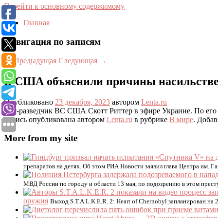
Перейти к основному содержимому
Главная
Навигация по записям
←
Предыдущая
Следующая
→
В США объяснили причины насильстве
Опубликовано
23 декабря, 2023
автором
Lenta.ru
Экс-разведчик ВС США Скотт Риттер в эфире Украине. По его с
Запись опубликована автором
Lenta.ru
в рубрике
В мире
. Добав
More from my site
препаратов на детях. Об этом РИА Новости заявил глава Центра им. Г
МВД России по городу и области 13 мая, по подозрению в этом прес
оружия
Выход S.T.A.L.K.E.R. 2: Heart of Chernobyl запланирован на 