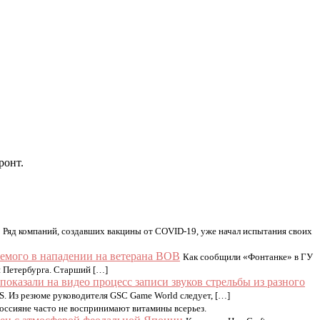
ронт.
Ряд компаний, создавших вакцины от COVID-19, уже начал испытания своих
аемого в нападении на ветерана ВОВ
Как сообщили «Фонтанке» в ГУ
и Петербурга. Старший […]
показали на видео процесс записи звуков стрельбы из разного
 и S. Из резюме руководителя GSC Game World следует, […]
оссияне часто не воспринимают витамины всерьез.