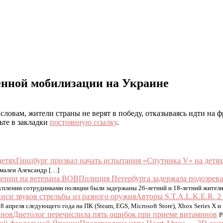
нной мобилизации на Украине
ловам, жители страны не верят в победу, отказываясь идти на ф
ьте в закладки
постоянную ссылку
.
Гинцбург призвал начать испытания «Спутника V» на детях
амалеи Александр […]
Полиция Петербурга задержала подозрев
туплении сотрудниками полиции были задержаны 26-летний и 18-летний жител
Авторы S.T.A.L.K.E.R. 2 
28 апреля следующего года на ПК (Steam, EGS, Microsoft Store), Xbox Series X
Диетолог перечислила пять ошибок при приеме витаминов
Р