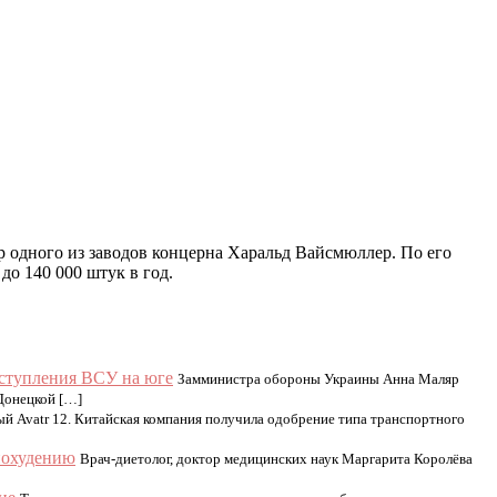
ор одного из заводов концерна Харальд Вайсмюллер. По его
до 140 000 штук в год.
ступления ВСУ на юге
Замминистра обороны Украины Анна Маляр
Донецкой […]
й Avatr 12. Китайская компания получила одобрение типа транспортного
похудению
Врач-диетолог, доктор медицинских наук Маргарита Королёва