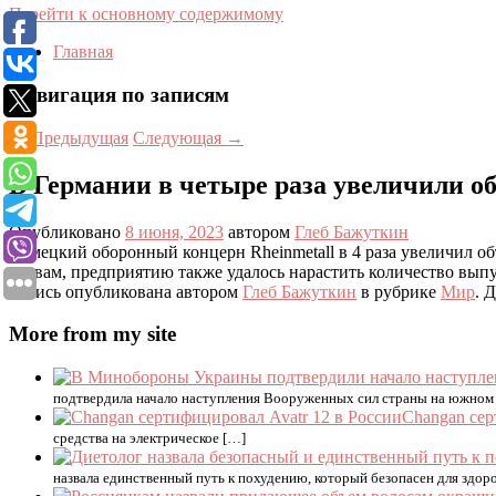
Перейти к основному содержимому
Главная
Навигация по записям
←
Предыдущая
Следующая
→
В Германии в четыре раза увеличили о
Опубликовано
8 июня, 2023
автором
Глеб Бажуткин
Немецкий оборонный концерн Rheinmetall в 4 раза увеличил об
словам, предприятию также удалось нарастить количество выпу
Запись опубликована автором
Глеб Бажуткин
в рубрике
Мир
. 
More from my site
подтвердила начало наступления Вооруженных сил страны на южном 
Changan сер
средства на электрическое […]
назвала единственный путь к похудению, который безопасен для здоро