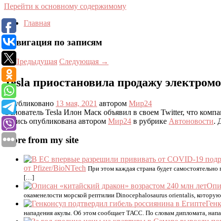
Перейти к основному содержимому
Главная
Навигация по записям
←
Предыдущая
Следующая
→
Tesla приостановила продажу электром
Опубликовано
13 мая, 2021
автором
Мир24
Основатель Tesla Илон Маск объявил в своем Twitter, что ком
Запись опубликована автором
Мир24
в рубрике
Автоновости
. 
More from my site
от Pfizer/BioNTech
При этом каждая страна будет самостоятельно
[…]
Опи
окаменелости морской рептилии Dinocephalosaurus orientalis, котору
Генк
нападения акулы. Об этом сообщает ТАСС. По словам дипломата, напа