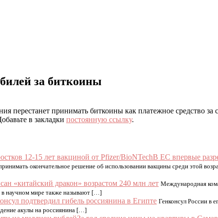
обилей за биткоины
пания перестанет принимать биткоины как платежное средство за 
Добавьте в закладки
постоянную ссылку
.
В ЕС впервые разр
 принимать окончательное решение об использовании вакцины среди этой возр
сан «китайский дракон» возрастом 240 млн лет
Международная кома
ю в научном мире также называют […]
онсул подтвердил гибель россиянина в Египте
Генконсул России в 
дение акулы на россиянина […]