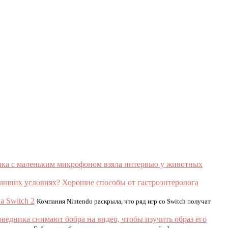
нка с маленьким микрофоном взяла интервью у животных
машних условиях? Хорошие способы от гастроэнтеролога
а Switch 2
Компания Nintendo раскрыла, что ряд игр со Switch получат
ведника снимают бобра на видео, чтобы изучить образ его