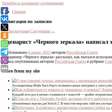
Перейти к основному содержимому
Главная
Навигация по записям
←
Предыдущая
Следующая
→
Сценарист «Черного зеркала» написал 
Опубликовано
6 июня, 2023
автором
Российская Газета
Шоураннер «Черного зеркала» рассказал, как пытался использо
Запись опубликована автором
Российская Газета
в рубрике
Сер
More from my site
Зоозащитница Майя Хига берет познавательные интервью у опоссумов
Каждый хоть раз в жизни сталкивался с изжогой — крайне неприятным
обновлённые версии для Switch 2. В некстген-версиях тайтлов улучш