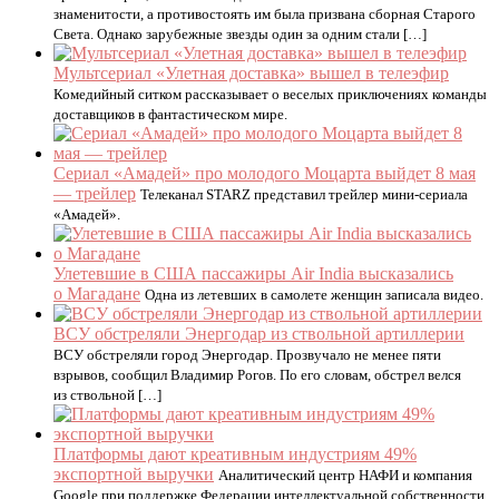
знаменитости, а противостоять им была призвана сборная Старого
Света. Однако зарубежные звезды один за одним стали […]
Мультсериал «Улетная доставка» вышел в телеэфир
Комедийный ситком рассказывает о веселых приключениях команды
доставщиков в фантастическом мире.
Сериал «Амадей» про молодого Моцарта выйдет 8 мая
— трейлер
Телеканал STARZ представил трейлер мини-сериала
«Амадей».
Улетевшие в США пассажиры Air India высказались
о Магадане
Одна из летевших в самолете женщин записала видео.
ВСУ обстреляли Энергодар из ствольной артиллерии
ВСУ обстреляли город Энергодар. Прозвучало не менее пяти
взрывов, сообщил Владимир Рогов. По его словам, обстрел велся
из ствольной […]
Платформы дают креативным индустриям 49%
экспортной выручки
Аналитический центр НАФИ и компания
Google при поддержке Федерации интеллектуальной собственности,