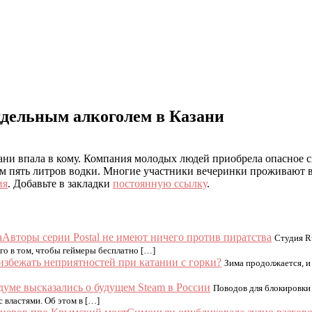
ддельным алкоголем в Казани
ни впала в кому. Компания молодых людей приобрела опасное сп
им пять литров водки. Многие участники вечеринки проживают 
ия
. Добавьте в закладки
постоянную ссылку
.
Авторы серии Postal не имеют ничего против пиратства
Студия Ru
ого в том, чтобы геймеры бесплатно […]
избежать неприятностей при катании с горки?
Зима продолжается, 
думе высказались о будущем Steam в России
Поводов для блокировки 
 властями. Об этом в […]