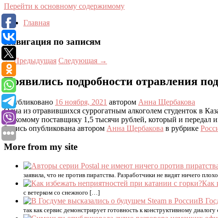
Перейти к основному содержимому
Главная
Навигация по записям
←
Предыдущая
Следующая
→
Появились подробности отравления по
Опубликовано
16 ноября, 2021
автором
Анна Щербакова
Одна из отравившихся суррогатным алкоголем студенток в Каза
знакомому поставщику 1,5 тысячи рублей, который и передал 
Запись опубликована автором
Анна Щербакова
в рубрике
Росс
More from my site
заявила, что не против пиратства. Разработчики не видят ничего плох
Как 
с ветерком со снежного […]
В Гос
так как сервис демонстрирует готовность к конструктивному диалогу с