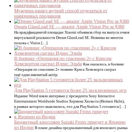
Мужчина нашел жуткий способ отделаться от
навязчивых продавцов
Dream GlassLead SE — аналог Apple Vision Pro за $380
На краудфандингой площадке Xiaomi объявила сбор на выпуск очков
виртуальной реальности Dream GlassLead SE. Новинка во многом
похожа с Vision […]
В боевике «Операция по спасению 2» с Крисом
Хемсвортом сыграл Идрис Эльба
Как оказалось, в боевике
«Операция по спасению 2» помимо Криса Хемсворта сыграл
ещё один именитый актёр.
Для PlayStation 5 готовится более 25 эксклюзивных игр
Издание Wired взяло интервью у президента Sony Interactive
Entertainment Worldwide Studios Хермена Хюльста (Hermen Hulst),
в рамках которого выяснилось, что для PlayStation 5 готовится […]
Бюджетный кроссовер Suzuki Fronx приедет в Японию
из Индии
В плане дизайна предназначенный для японского рынка