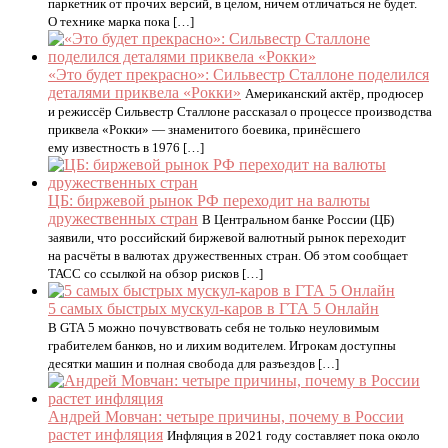
паркетник от прочих версий, в целом, ничем отличаться не будет.
О технике марка пока […]
«Это будет прекрасно»: Сильвестр Сталлоне поделился
деталями приквела «Рокки»
Американский актёр, продюсер
и режиссёр Сильвестр Сталлоне рассказал о процессе производства
приквела «Рокки» — знаменитого боевика, принёсшего
ему известность в 1976 […]
ЦБ: биржевой рынок РФ переходит на валюты
дружественных стран
В Центральном банке России (ЦБ)
заявили, что российский биржевой валютный рынок переходит
на расчёты в валютах дружественных стран. Об этом сообщает
ТАСС со ссылкой на обзор рисков […]
5 самых быстрых мускул-каров в ГТА 5 Онлайн
В GTA 5 можно почувствовать себя не только неуловимым
грабителем банков, но и лихим водителем. Игрокам доступны
десятки машин и полная свобода для разъездов […]
Андрей Мовчан: четыре причины, почему в России
растет инфляция
Инфляция в 2021 году составляет пока около