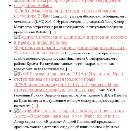
Хабиб и Макгрегор встретятся в роли секундантов
на турнире Bellator
Бывший чемпион Абсолютного бойцовского
чемпионата (UFC) Хабиб Нурмагомедов и ирландский боец Конор
Макгрегор встретятся в роли секундантов на титульном поединке
промоушена Bellator. […]
Водитель протаранил здание администрации поселка в
Крыму и попал на видео
Водитель на скорости протаранил
здание администрации поселка Николаевка Симферопольского
района Крыма. На опубликованных в сети кадрах видно, как
автомобиль встал вертикально, […]
В ФРГ назвали нападение США и Израиля на Иран
отступлением от международного права
Глава МИД
Германии Йоханн Вадефуль признал, что нападение США и Израиля
на Иран является отступлением от норм международного права, но
назвал его […]
Автор «Ведьмака» раскрыл, о чем будет новая книга
Автор серии книг «Ведьмак» Анджей Сапковский продолжает
дразнить фанатов деталями следующей книги по своей фэнтези-