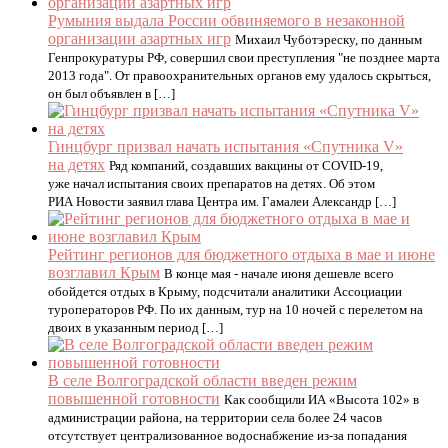
Румыния выдала России обвиняемого в незаконной
организации азартных игр
Михаил Чуботэреску, по данным
Генпрокуратуры РФ, совершил свои преступления "не позднее марта
2013 года". От правоохранительных органов ему удалось скрыться,
он был объявлен в […]
Гинцбург призвал начать испытания «Спутника V»
на детях
Ряд компаний, создавших вакцины от COVID-19,
уже начал испытания своих препаратов на детях. Об этом
РИА Новости заявил глава Центра им. Гамалеи Александр […]
Рейтинг регионов для бюджетного отдыха в мае и июне
возглавил Крым
В конце мая - начале июня дешевле всего
обойдется отдых в Крыму, подсчитали аналитики Ассоциации
туроператоров РФ. По их данным, тур на 10 ночей с перелетом на
двоих в указанным период […]
В селе Волгоградской области введен режим
повышенной готовности
Как сообщили ИА «Высота 102» в
администрации района, на территории села более 24 часов
отсутствует централизованное водоснабжение из-за попадания