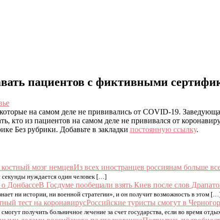
авать пациентов с фиктивными сертифи
вье
, которые на самом деле не прививались от COVID-19. Заведую
ть, кто из пациентов на самом деле не прививался от коронавиру
ике Без рубрики. Добавьте в закладки
постоянную ссылку
.
Из всех иностранцев россиянам больше вс
и секунды нуждается один человек […]
В Госдуме пообещали взять Киев после слов Драпато
ает ни истории, ни военной стратегии», и он получит возможность в этом […
Российские туристы смогут в Черногор
могут получить больничное лечение за счет государства, если во время отды