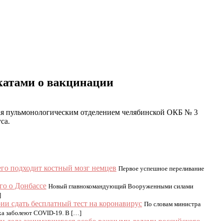
катами о вакцинации
щая пульмонологическим отделением челябинской ОКБ № 3
са.
его подходит костный мозг немцев
Первое успешное переливание
го о Донбассе
Новый главнокомандующий Вооруженными силами
]
ии сдать бесплатный тест на коронавирус
По словам министра
ха заболеют COVID-19. В […]