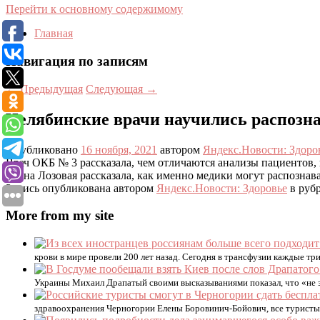
Перейти к основному содержимому
Главная
Навигация по записям
←
Предыдущая
Следующая
→
Челябинские врачи научились распозн
Опубликовано
16 ноября, 2021
автором
Яндекс.Новости: Здоро
Врач ОКБ № 3 рассказала, чем отличаются анализы пациентов
Елена Лозовая рассказала, как именно медики могут распознава
Запись опубликована автором
Яндекс.Новости: Здоровье
в рубр
More from my site
крови в мире провели 200 лет назад. Сегодня в трансфузии каждые тр
Украины Михаил Драпатый своими высказываниями показал, что «не зн
здравоохранения Черногории Елены Боровинич-Бойович, все туристы с