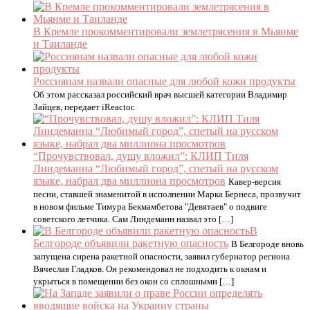
В Кремле прокомментировали землетрясения в Мьянме
и Таиланде
Россиянам назвали опасные для любой кожи продукты
Об этом рассказал российский врач высшей категории Владимир
Зайцев, передает iReactor.
“Прочувствовал, душу вложил”: КЛИП Тиля
Линдеманна “Любимый город”, спетый на русском
языке, набрал два миллиона просмотров
Кавер-версия
песни, ставшей знаменитой в исполнении Марка Бернеса, прозвучит
в новом фильме Тимура Бекмамбетова "Девятаев" о подвиге
советского летчика. Сам Линдеманн назвал это […]
В
Белгороде объявили ракетную опасность
В Белгороде вновь
запущена сирена ракетной опасности, заявил губернатор региона
Вячеслав Гладков. Он рекомендовал не подходить к окнам и
укрыться в помещении без окон со сплошными […]