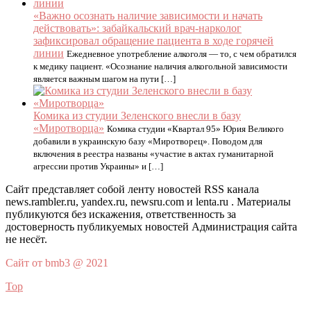
«Важно осознать наличие зависимости и начать
действовать»: забайкальский врач-нарколог
зафиксировал обращение пациента в ходе горячей
линии
Ежедневное употребление алкоголя — то, с чем обратился
к медику пациент. «Осознание наличия алкогольной зависимости
является важным шагом на пути […]
Комика из студии Зеленского внесли в базу
«Миротворца»
Комика студии «Квартал 95» Юрия Великого
добавили в украинскую базу «Миротворец». Поводом для
включения в реестра названы «участие в актах гуманитарной
агрессии против Украины» и […]
Сайт представляет собой ленту новостей RSS канала
news.rambler.ru, yandex.ru, newsru.com и lenta.ru . Материалы
публикуются без искажения, ответственность за
достоверность публикуемых новостей Администрация сайта
не несёт.
Сайт от bmb3 @ 2021
Top