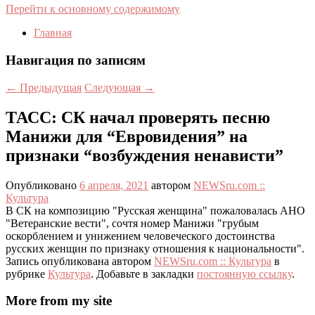
Перейти к основному содержимому
Главная
Навигация по записям
←
Предыдущая
Следующая
→
ТАСС: СК начал проверять песню
Манижи для “Евровидения” на
признаки “возбуждения ненависти”
Опубликовано
6 апреля, 2021
автором
NEWSru.com ::
Культура
В СК на композицию "Русская женщина" пожаловалась АНО
"Ветеранские вести", сочтя номер Манижи "грубым
оскорблением и унижением человеческого достоинства
русских женщин по признаку отношения к национальности".
Запись опубликована автором
NEWSru.com :: Культура
в
рубрике
Культура
. Добавьте в закладки
постоянную ссылку
.
More from my site