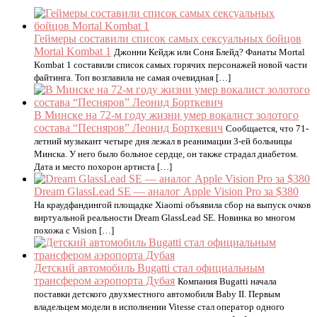
Геймеры составили список самых сексуальных бойцов
Mortal Kombat 1
Джонни Кейдж или Соня Блейд? Фанаты Mortal
Kombat 1 составили список самых горячих персонажей новой части
файтинга. Топ возглавила не самая очевидная […]
В Минске на 72-м году жизни умер вокалист золотого
состава “Песняров” Леонид Борткевич
Сообщается, что 71-
летний музыкант четыре дня лежал в реанимации 3-ей больницы
Минска. У него было больное сердце, он также страдал диабетом.
Дата и место похорон артиста […]
Dream GlassLead SE — аналог Apple Vision Pro за $380
На краудфандингой площадке Xiaomi объявила сбор на выпуск очков
виртуальной реальности Dream GlassLead SE. Новинка во многом
похожа с Vision […]
Детский автомобиль Bugatti стал официальным
трансфером аэропорта Дубая
Компания Bugatti начала
поставки детского двухместного автомобиля Baby II. Первым
владельцем модели в исполнении Vitesse стал оператор одного